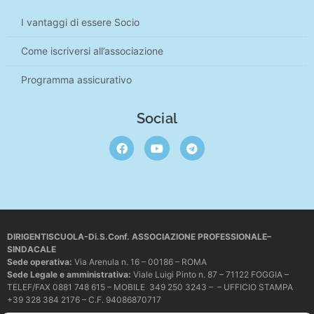
I vantaggi di essere Socio
Come iscriversi all’associazione
Programma assicurativo
Social
DIRIGENTISCUOLA-Di.S.Conf. ASSOCIAZIONE PROFESSIONALE–
SINDACALE
Sede operativa
:
Via Arenula n. 16 – 00186 – ROMA
Sede Legale e amministrativa:
Viale Luigi Pinto n. 87 – 71122 FOGGIA –
TELEF/FAX 0881 748 615 – MOBILE 349 250 3243 – – UFFICIO STAMPA
+39 328 384 2176 – C.F. 94086870717