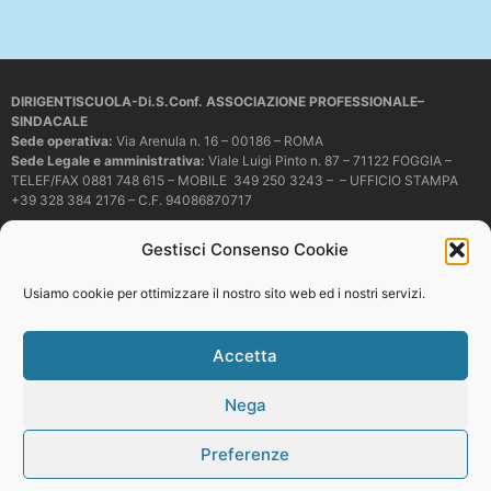
DIRIGENTISCUOLA-Di.S.Conf. ASSOCIAZIONE PROFESSIONALE–
SINDACALE
Sede operativa
:
Via Arenula n. 16 – 00186 – ROMA
Sede Legale e amministrativa:
Viale Luigi Pinto n. 87 – 71122 FOGGIA –
TELEF/FAX 0881 748 615 – MOBILE 349 250 3243 – – UFFICIO STAMPA
+39 328 384 2176 – C.F. 94086870717
Mail e PEC:
dirigentiscuola@libero.it – info@dirigentiscuola.org –
Gestisci Consenso Cookie
dirigentiscuola@pec.it
© Copyright
Dirigentiscuola
tutti i diritti sono riservati. Non è permesso
Usiamo cookie per ottimizzare il nostro sito web ed i nostri servizi.
copiare o riprodurre in alcun modo i contenuti presenti in questo sito se non
con espresso consenso scritto del proprietario.
Accetta
Nega
Web development
Preferenze
Top