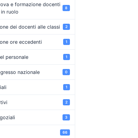
rova e formazione docenti
8
in ruolo
ne dei docenti alle classi
2
one ore eccedenti
1
el personale
1
ongresso nazionale
0
ali
1
tivi
2
goziali
3
66