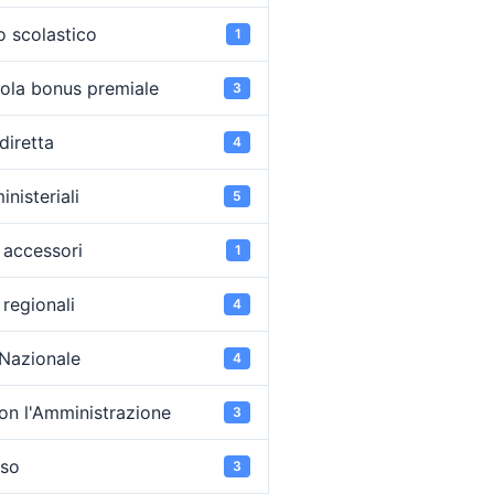
o scolastico
1
ola bonus premiale
3
diretta
4
inisteriali
5
accessori
1
regionali
4
 Nazionale
4
on l'Amministrazione
3
oso
3