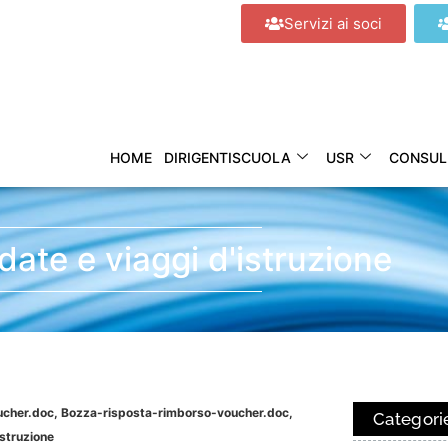
Servizi ai soci
HOME
DIRIGENTISCUOLA
USR
CONSUL
idate e viaggi d'istruzione
cher.doc, Bozza-risposta-rimborso-voucher.doc,
Categori
istruzione