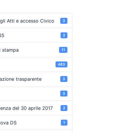
li Atti e accesso Civico
3
65
2
i stampa
11
483
azione trasparente
3
3
enza del 30 aprile 2017
2
rova DS
1