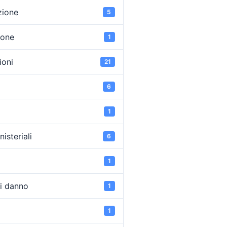
zione
5
ione
1
oni
21
6
1
isteriali
6
1
di danno
1
1