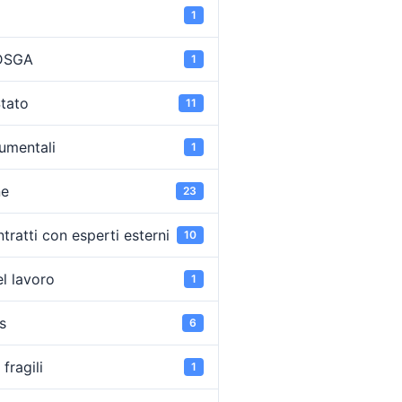
1
 DSGA
1
Stato
11
umentali
1
ne
23
tratti con esperti esterni
10
l lavoro
1
s
6
fragili
1