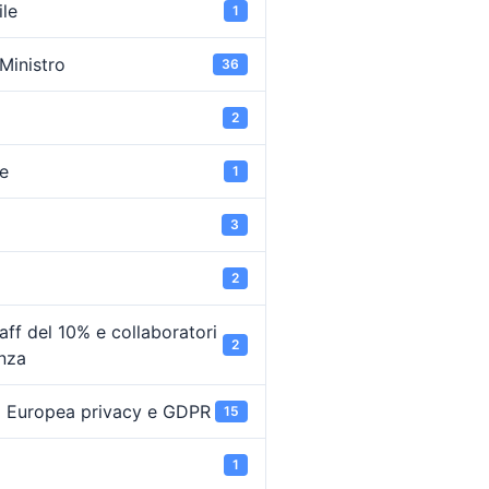
ile
1
 Ministro
36
2
e
1
3
2
ff del 10% e collaboratori
2
enza
 Europea privacy e GDPR
15
1