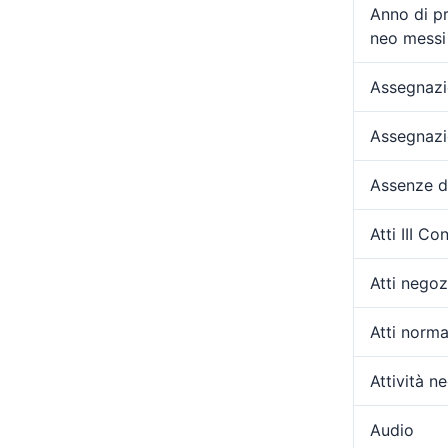
Anno di p
neo messi 
Assegnazio
Assegnazi
Assenze d
Atti III C
Atti negozi
Atti norma
Attività ne
Audio