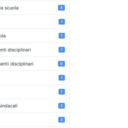
la scuola
4
1
ola
1
ti disciplinari
1
nti disciplinari
0
1
1
sindacali
2
2