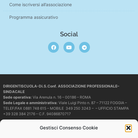
Come iscriversi all’associazione
Programma assicurativo
Social
DIRIGENTISCUOLA-Di.S.Conf. ASSOCIAZIONE PROFESSIONALE–
SINDACALE
Sede operativa
:
Via Arenula n. 16 – 00186 – ROMA
Sede Legale e amministrativa:
Viale Luigi Pinto n. 87 – 71122 FOGGIA –
TELEF/FAX 0881 748 615 – MOBILE 349 250 3243 – – UFFICIO STAMPA
+39 328 384 2176 – C.F. 94086870717
Mail e PEC:
dirigentiscuola@libero.it – info@dirigentiscuola.org –
Gestisci Consenso Cookie
dirigentiscuola@pec.it
© Copyright
Dirigentiscuola
tutti i diritti sono riservati. Non è permesso