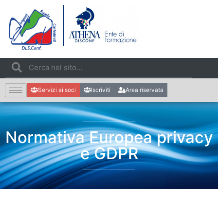
Servizi ai soci
Iscriviti
Area riservata
Normativa Europea privacy
e GDPR