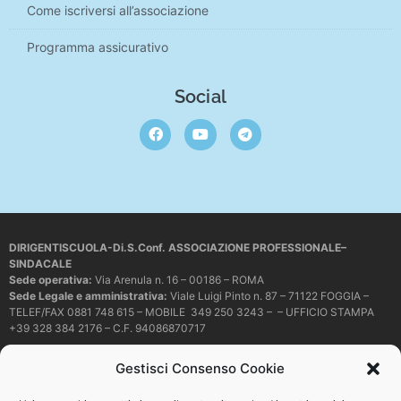
Come iscriversi all’associazione
Programma assicurativo
Social
DIRIGENTISCUOLA-Di.S.Conf. ASSOCIAZIONE PROFESSIONALE–
SINDACALE
Sede operativa
:
Via Arenula n. 16 – 00186 – ROMA
Sede Legale e amministrativa:
Viale Luigi Pinto n. 87 – 71122 FOGGIA –
TELEF/FAX 0881 748 615 – MOBILE 349 250 3243 – – UFFICIO STAMPA
+39 328 384 2176 – C.F. 94086870717
Mail e PEC:
dirigentiscuola@libero.it – info@dirigentiscuola.org –
Gestisci Consenso Cookie
dirigentiscuola@pec.it
© Copyright
Dirigentiscuola
tutti i diritti sono riservati. Non è permesso