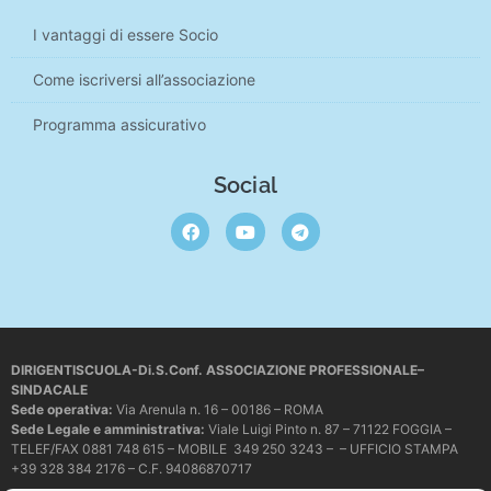
I vantaggi di essere Socio
Come iscriversi all’associazione
Programma assicurativo
Social
DIRIGENTISCUOLA-Di.S.Conf. ASSOCIAZIONE PROFESSIONALE–
SINDACALE
Sede operativa
:
Via Arenula n. 16 – 00186 – ROMA
Sede Legale e amministrativa:
Viale Luigi Pinto n. 87 – 71122 FOGGIA –
TELEF/FAX 0881 748 615 – MOBILE 349 250 3243 – – UFFICIO STAMPA
+39 328 384 2176 – C.F. 94086870717