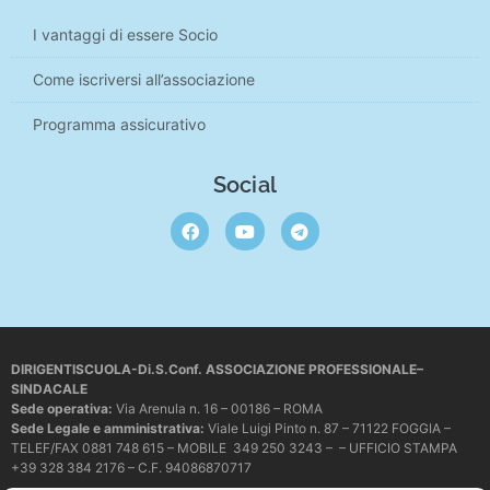
I vantaggi di essere Socio
Come iscriversi all’associazione
Programma assicurativo
Social
DIRIGENTISCUOLA-Di.S.Conf. ASSOCIAZIONE PROFESSIONALE–
SINDACALE
Sede operativa
:
Via Arenula n. 16 – 00186 – ROMA
Sede Legale e amministrativa:
Viale Luigi Pinto n. 87 – 71122 FOGGIA –
TELEF/FAX 0881 748 615 – MOBILE 349 250 3243 – – UFFICIO STAMPA
+39 328 384 2176 – C.F. 94086870717