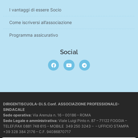
I vantaggi di essere Socio
Come iscriversi all’associazione
Programma assicurativo
Social
DIRIGENTISCUOLA-Di.S.Conf. ASSOCIAZIONE PROFESSIONALE–
SINDACALE
Sede operativa
:
Via Arenula n. 16 – 00186 – ROMA
Sede Legale e amministrativa:
Viale Luigi Pinto n. 87 – 71122 FOGGIA –
TELEF/FAX 0881 748 615 – MOBILE 349 250 3243 – – UFFICIO STAMPA
+39 328 384 2176 – C.F. 94086870717