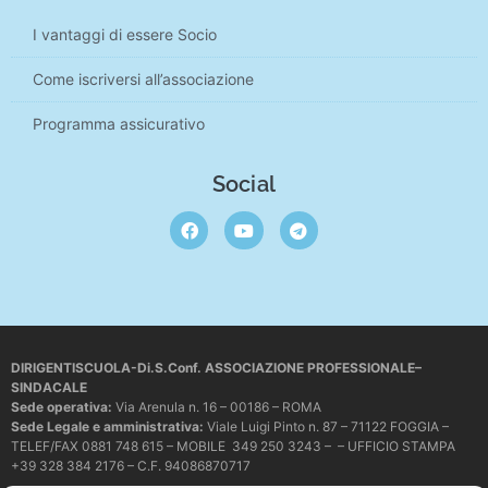
I vantaggi di essere Socio
Come iscriversi all’associazione
Programma assicurativo
Social
DIRIGENTISCUOLA-Di.S.Conf. ASSOCIAZIONE PROFESSIONALE–
SINDACALE
Sede operativa
:
Via Arenula n. 16 – 00186 – ROMA
Sede Legale e amministrativa:
Viale Luigi Pinto n. 87 – 71122 FOGGIA –
TELEF/FAX 0881 748 615 – MOBILE 349 250 3243 – – UFFICIO STAMPA
+39 328 384 2176 – C.F. 94086870717