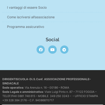
I vantaggi di essere Socio
Come iscriversi all’associazione
Programma assicurativo
Social
DIRIGENTISCUOLA-Di.S.Conf. ASSOCIAZIONE PROFESSIONALE–
SINDACALE
Sede operativa
:
Via Arenula n. 16 – 00186 – ROMA
Sede Legale e amministrativa:
Viale Luigi Pinto n. 87 – 71122 FOGGIA –
TELEF/FAX 0881 748 615 – MOBILE 349 250 3243 – – UFFICIO STAMPA
+39 328 384 2176 – C.F. 94086870717