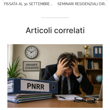
FISSATA AL 30 SETTEMBRE 2026 LA CONCLUSIONE DEI PROGETTI PNRR – AGENDA SUD E AGENDA NORD PER IL CONTRASTO ALLA DISPERSIONE SCOLASTICA
SEMINARI RESIDENZIALI DIRIGENTISCUOLA: ADESIONI NUMEROSE, ULTIMI POSTI DISPONIBILI
Articoli correlati