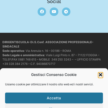
Social
DIRIGENTISCUOLA-Di.S.Conf. ASSOCIAZIONE PROFESSIONALE–
SINDACALE
Sede operativa
:
Via Arenula n. 16 – 00186 – ROMA
Sede Legale e amministrativa:
Viale Luigi Pinto n. 87 – 71122 FOGGIA –
TELEF/FAX 0881 748 615 – MOBILE 349 250 3243 – – UFFICIO STAMPA
+39 328 384 2176 – C.F. 94086870717
Mail e PEC:
dirigentiscuola@libero.it – info@dirigentiscuola.org –
Gestisci Consenso Cookie
dirigentiscuola@pec.it
© Copyright
Dirigentiscuola
tutti i diritti sono riservati. Non è permesso
Usiamo cookie per ottimizzare il nostro sito web ed i nostri servizi.
copiare o riprodurre in alcun modo i contenuti presenti in questo sito se non
con espresso consenso scritto del proprietario.
Accetta