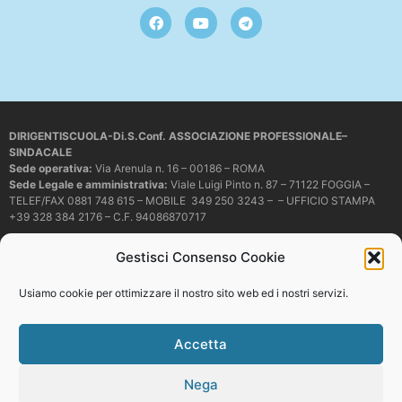
DIRIGENTISCUOLA-Di.S.Conf. ASSOCIAZIONE PROFESSIONALE–
SINDACALE
Sede operativa
:
Via Arenula n. 16 – 00186 – ROMA
Sede Legale e amministrativa:
Viale Luigi Pinto n. 87 – 71122 FOGGIA –
TELEF/FAX 0881 748 615 – MOBILE 349 250 3243 – – UFFICIO STAMPA
+39 328 384 2176 – C.F. 94086870717
Mail e PEC:
dirigentiscuola@libero.it – info@dirigentiscuola.org –
Gestisci Consenso Cookie
dirigentiscuola@pec.it
© Copyright
Dirigentiscuola
tutti i diritti sono riservati. Non è permesso
Usiamo cookie per ottimizzare il nostro sito web ed i nostri servizi.
copiare o riprodurre in alcun modo i contenuti presenti in questo sito se non
con espresso consenso scritto del proprietario.
Accetta
Nega
Web development