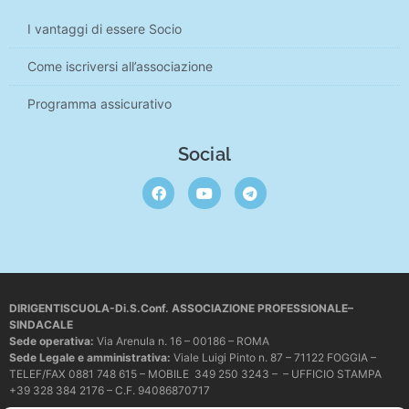
I vantaggi di essere Socio
Come iscriversi all’associazione
Programma assicurativo
Social
DIRIGENTISCUOLA-Di.S.Conf. ASSOCIAZIONE PROFESSIONALE–
SINDACALE
Sede operativa
:
Via Arenula n. 16 – 00186 – ROMA
Sede Legale e amministrativa:
Viale Luigi Pinto n. 87 – 71122 FOGGIA –
TELEF/FAX 0881 748 615 – MOBILE 349 250 3243 – – UFFICIO STAMPA
+39 328 384 2176 – C.F. 94086870717