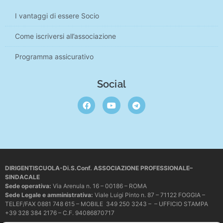
I vantaggi di essere Socio
Come iscriversi all’associazione
Programma assicurativo
Social
DIRIGENTISCUOLA-Di.S.Conf. ASSOCIAZIONE PROFESSIONALE–
SINDACALE
Sede operativa
:
Via Arenula n. 16 – 00186 – ROMA
Sede Legale e amministrativa:
Viale Luigi Pinto n. 87 – 71122 FOGGIA –
TELEF/FAX 0881 748 615 – MOBILE 349 250 3243 – – UFFICIO STAMPA
+39 328 384 2176 – C.F. 94086870717