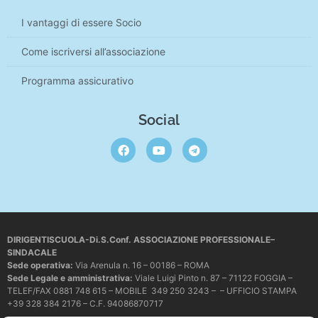
I vantaggi di essere Socio
Come iscriversi all’associazione
Programma assicurativo
Social
DIRIGENTISCUOLA-Di.S.Conf. ASSOCIAZIONE PROFESSIONALE–
SINDACALE
Sede operativa
:
Via Arenula n. 16 – 00186 – ROMA
Sede Legale e amministrativa:
Viale Luigi Pinto n. 87 – 71122 FOGGIA –
TELEF/FAX 0881 748 615 – MOBILE 349 250 3243 – – UFFICIO STAMPA
+39 328 384 2176 – C.F. 94086870717