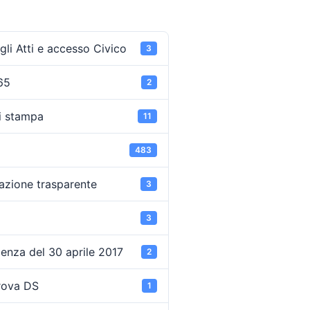
li Atti e accesso Civico
3
65
2
i stampa
11
483
azione trasparente
3
3
enza del 30 aprile 2017
2
rova DS
1