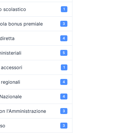
o scolastico
1
ola bonus premiale
3
diretta
4
inisteriali
5
accessori
1
regionali
4
 Nazionale
4
on l'Amministrazione
3
oso
3