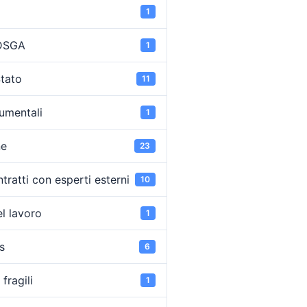
1
 DSGA
1
Stato
11
umentali
1
ne
23
tratti con esperti esterni
10
l lavoro
1
s
6
fragili
1