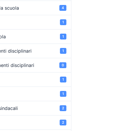
la scuola
4
1
ola
1
ti disciplinari
1
nti disciplinari
0
1
1
sindacali
2
2