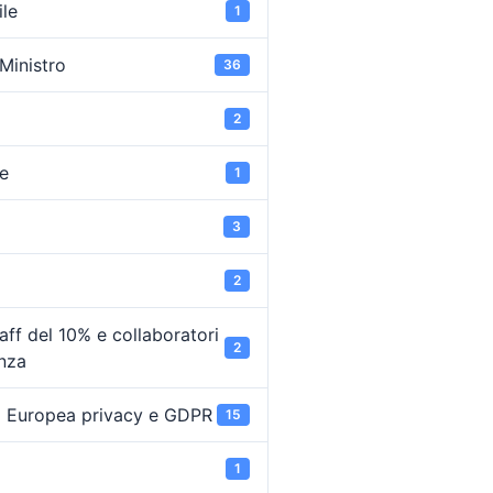
ile
1
 Ministro
36
2
e
1
3
2
ff del 10% e collaboratori
2
enza
 Europea privacy e GDPR
15
1