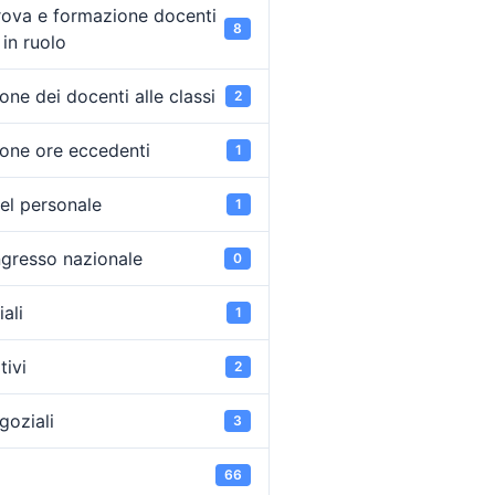
rova e formazione docenti
8
in ruolo
ne dei docenti alle classi
2
one ore eccedenti
1
el personale
1
ongresso nazionale
0
ali
1
tivi
2
goziali
3
66