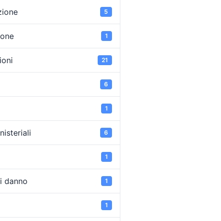
zione
5
ione
1
oni
21
6
1
isteriali
6
1
di danno
1
1