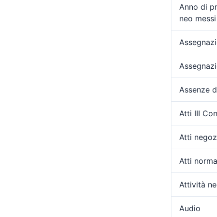
Anno di p
neo messi 
Assegnazio
Assegnazi
Assenze d
Atti III C
Atti negozi
Atti norma
Attività ne
Audio