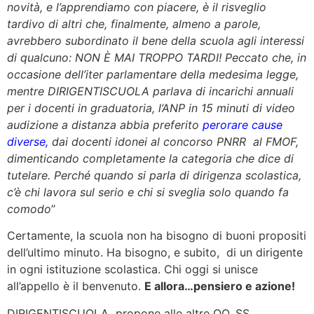
novità, e l’apprendiamo con piacere, è il risveglio
tardivo di altri che, finalmente, almeno a parole,
avrebbero subordinato il bene della scuola agli interessi
di qualcuno: NON È MAI TROPPO TARDI! Peccato che, in
occasione dell’iter parlamentare della medesima legge,
mentre DIRIGENTISCUOLA parlava di incarichi annuali
per i docenti in graduatoria, l’ANP in 15 minuti di video
audizione a distanza abbia preferito
perorare cause
diverse,
dai docenti idonei al concorso PNRR al FMOF,
dimenticando completamente la categoria che dice di
tutelare. Perché quando si parla di dirigenza scolastica,
c’è chi lavora sul serio e chi si sveglia solo quando fa
comodo
”
Certamente, la scuola non ha bisogno di buoni propositi
dell’ultimo minuto. Ha bisogno, e subito, di un dirigente
in ogni istituzione scolastica. Chi oggi si unisce
all’appello è il benvenuto.
E allora…pensiero e azione!
DIRIGENTISCUOLA propone alle altre OO. SS.