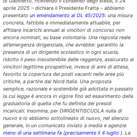
di Gabinetto, ricevendo il consenso degli stessi, il 24
aprile 2025 –
dichiara il Presidente Fratta
– abbiamo
presentato
un emendamento al DL 45/2025:
una misura
concreta, fattibile e immediatamente attuabile, per
affidare incarichi annuali ai vincitori di concorso non
ancora nominati, su base volontaria. Una risposta reale
all’emergenza dirigenziale, che avrebbe: garantito la
presenza di un dirigente scolastico in ogni scuola,
ridotto il peso insostenibile delle reggenze, assicurato ai
vincitori legittime prospettive, invece di anni di attesa,
favorito la copertura dei posti vacanti nelle aree più
critiche, a partire dal Nord Italia. Una proposta
semplice, razionale e sostenibile già adottata in passato
la cui legge è ancora in vigore fino ad esaurimento della
graduatoria di quella che fu definita dei presidi
incaricati. Insomma, per DIRIGENTISCUOLA nulla di
nuovo e lo abbiamo sottolineato di nuovo, nel silenzio
generale, in un comunicato inviato a media e agenzie
meno di una settimana fa (precisamente il 4 luglio ).
La