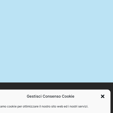
Gestisci Consenso Cookie
STAMPA +39 328 384 2176 – C.F. 94086870717
amo cookie per ottimizzare il nostro sito web ed i nostri servizi.
o se non con espresso consenso scritto del proprietario.