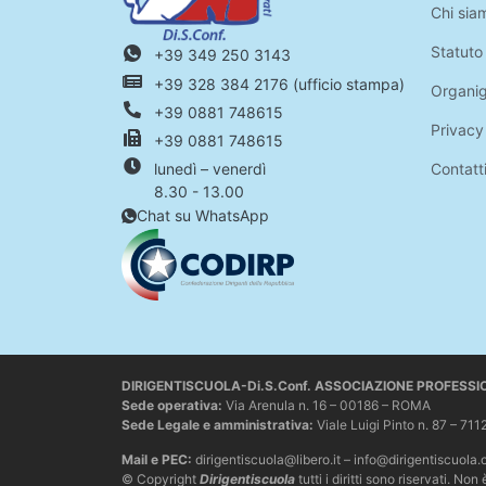
Chi sia
Statuto
+39 349 250 3143
+39 328 384 2176 (ufficio stampa)
Organi
+39 0881 748615
Privacy
+39 0881 748615
Contatt
lunedì – venerdì
8.30 - 13.00
Chat su WhatsApp
DIRIGENTISCUOLA-Di.S.Conf. ASSOCIAZIONE PROFESS
Sede operativa
:
Via Arenula n. 16 – 00186 – ROMA
Sede Legale e amministrativa:
Viale Luigi Pinto n. 87 –
Mail e PEC:
dirigentiscuola@libero.it – info@dirigentiscuola.
© Copyright
Dirigentiscuola
tutti i diritti sono riservati. 