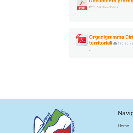
Documento prorog
823556 downloads
...
Organigramma Dirig
territoriali
196.86 K
...
Navig
Home