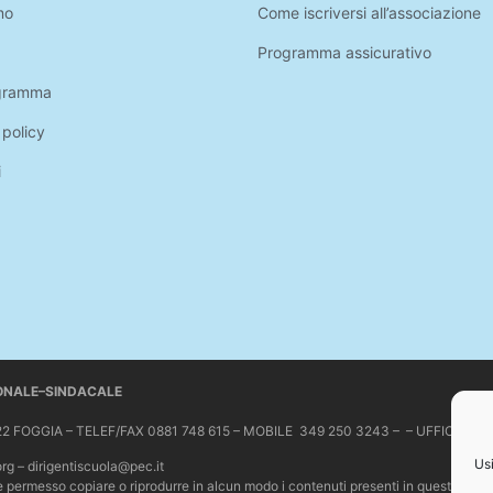
mo
Come iscriversi all’associazione
Programma assicurativo
gramma
 policy
i
IONALE–SINDACALE
 71122 FOGGIA – TELEF/FAX 0881 748 615 – MOBILE 349 250 3243 – – UFFICIO 
Usi
org – dirigentiscuola@pec.it
Non è permesso copiare o riprodurre in alcun modo i contenuti presenti in questo sit