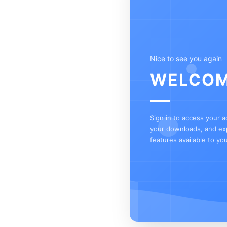
Nice to see you again
WELCOM
Sign in to access your 
your downloads, and exp
features available to you