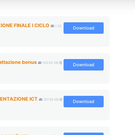
ONE FINALE I CICLO
1.32
Download
rattazione bonus
105.00 KB
Download
ENTAZIONE ICT
197.50 KB
Download