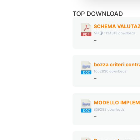
TOP DOWNLOAD
SCHEMA VALUTAZI
MB
1124318 downloads
...
bozza criteri cont
1062830 downloads
...
MODELLO IMPLEM
859299 downloads
...