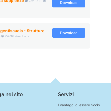
a supplenze
282.03 KB
Download
entiscuola - Strutture
Download
B
752689 downloads
a nel sito
Servizi
I vantaggi di essere Socio