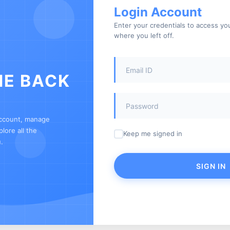
Login Account
Enter your credentials to access y
where you left off.
E BACK
account, manage
lore all the
Keep me signed in
.
SIGN IN