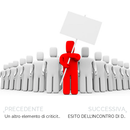
PRECEDENTE
SUCCESSIVA
Un altro elemento di criticità in materia di dichiarazioni non veritiere alla luce della sentenza della Corte di cassazione, n. 18699 dell’11 luglio 2019.
ESITO DELL’INCONTRO DI DIRIGENTISCUOLA CON LA MINISTRA DELLA PUBBLICA AMMINISTRAZIONE