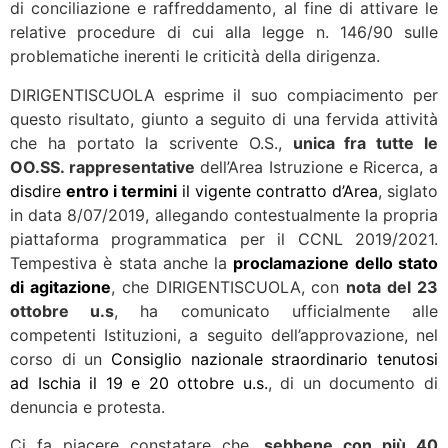
di conciliazione e raffreddamento, al fine di attivare le
relative procedure di cui alla legge n. 146/90 sulle
problematiche inerenti le criticità della dirigenza.
DIRIGENTISCUOLA esprime il suo compiacimento per
questo risultato, giunto a seguito di una fervida attività
che ha portato la scrivente O.S.,
unica fra tutte le
OO.SS. rappresentative
dell’Area Istruzione e Ricerca, a
disdire
entro i termini
il vigente contratto d’Area
, siglato
in data 8/07/2019, allegando contestualmente la propria
piattaforma programmatica per il CCNL 2019/2021.
Tempestiva è stata anche la
proclamazione dello stato
di agitazione
, che DIRIGENTISCUOLA, con
nota del 23
ottobre u.s
, ha comunicato ufficialmente alle
competenti Istituzioni, a seguito dell’approvazione, nel
corso di un
Consiglio nazionale straordinario tenutosi
ad Ischia il 19 e 20 ottobre u.s.
, di un documento di
denuncia e protesta.
Ci fa piacere constatare che,
sebbene con più 40