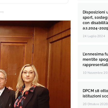
Disposizioni 
sport, sosteg
con disabilit
a.s.2024-2025
24 Luglio 2024
L’ennesima fu
mentite spogl
rappresentati
10 Novembre 20
DPCM 18 otto
istituzioni sc
20 Ottobre 2020