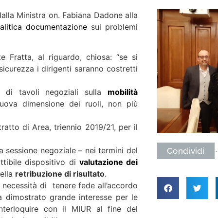
dalla Ministra on. Fabiana Dadone alla
alitica documentazione
sui problemi
te Fratta, al riguardo, chiosa: “se si
 sicurezza i dirigenti saranno costretti
e di tavoli negoziali sulla
mobilità
uova dimensione dei ruoli, non più
ratto di Area, triennio 2019/21, per il
ta sessione negoziale – nei termini del
Condividi
tibile dispositivo di
valutazione dei
della
retribuzione di risultato
.
la necessità di tenere fede all’accordo
a dimostrato grande interesse per le
nterloquire con il MIUR al fine del