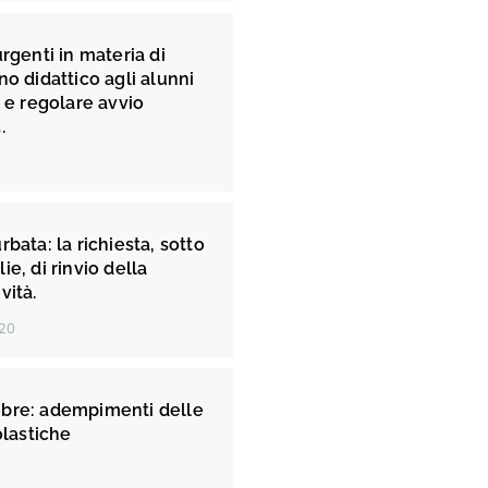
urgenti in materia di
no didattico agli alunni
à e regolare avvio
.
rbata: la richiesta, sotto
ie, di rinvio della
vità.
20
bre: adempimenti delle
olastiche