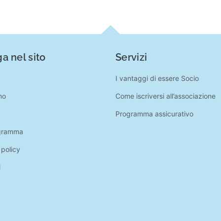
a nel sito
Servizi
I vantaggi di essere Socio
mo
Come iscriversi all’associazione
Programma assicurativo
gramma
 policy
i