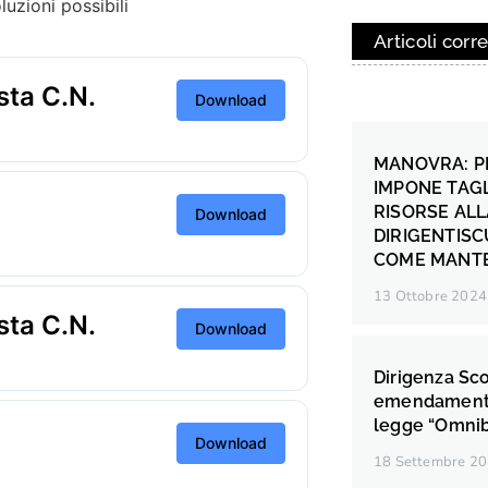
uzioni possibili
Articoli corre
sta C.N.
Download
MANOVRA: PR
IMPONE TAGL
RISORSE ALL
Download
DIRIGENTISC
COME MANTE
13 Ottobre 2024
sta C.N.
Download
Dirigenza Scol
emendamenti 
legge “Omnib
Download
18 Settembre 2