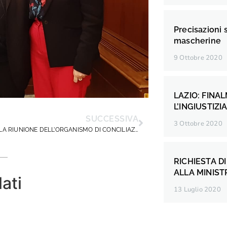
Precisazioni 
mascherine
9 Ottobre 2020
LAZIO: FINA
L’INGIUSTIZI
SUCCESSIVA
3 Ottobre 2020
ESITI DELLA RIUNIONE DELL’ORGANISMO DI CONCILIAZIONE PRESSO IL MIUR
RICHIESTA D
ALLA MINIST
lati
13 Luglio 2020