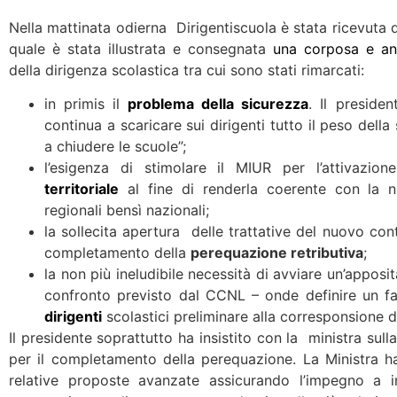
Nella mattinata odierna Dirigentiscuola è stata ricevuta 
quale è stata illustrata e consegnata
una corposa e an
della dirigenza scolastica tra cui sono stati rimarcati:
in primis il
problema della sicurezza
. Il presiden
continua a scaricare sui dirigenti tutto il peso della
a chiudere le scuole”;
l’esigenza di stimolare il MIUR per l’attivazion
territoriale
al fine di renderla coerente con la n
regionali bensì nazionali;
la sollecita apertura delle trattative del nuovo cont
completamento della
perequazione retributiva
;
la non più ineludibile necessità di avviare un’apposi
confronto previsto dal CCNL – onde definire un fat
dirigenti
scolastici preliminare alla corresponsione 
Il presidente soprattutto ha insistito con la ministra sul
per il completamento della perequazione. La Ministra h
relative proposte avanzate assicurando l’impegno a i