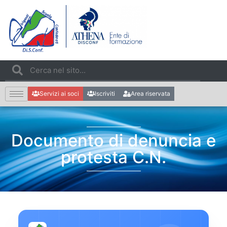
Servizi ai soci
Iscriviti
Area riservata
Documento di denuncia e
protesta C.N.