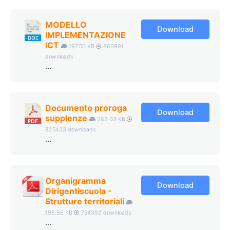
MODELLO
Download
IMPLEMENTAZIONE
ICT
197.50 KB
860991
downloads
...
Documento proroga
Download
supplenze
282.03 KB
825433 downloads
...
Organigramma
Download
Dirigentiscuola -
Strutture territoriali
196.86 KB
754392 downloads
...