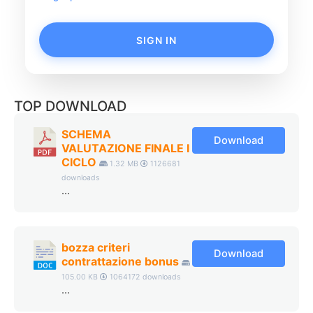
SIGN IN
TOP DOWNLOAD
SCHEMA
Download
VALUTAZIONE FINALE I
CICLO
1.32 MB
1126681
downloads
...
bozza criteri
Download
contrattazione bonus
105.00 KB
1064172 downloads
...