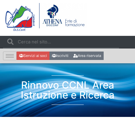
Servizi ai soci
Iscriviti
Area riservata
Rinnovo CCNL Area
Istruzione e Ricerca