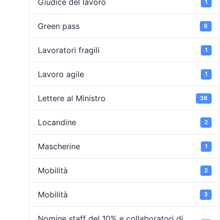
Giudice del lavoro
1
Green pass
6
Lavoratori fragili
1
Lavoro agile
1
Lettere al Ministro
36
Locandine
2
Mascherine
1
Mobilità
2
Mobilità
3
Nomine staff del 10% e collaboratori di