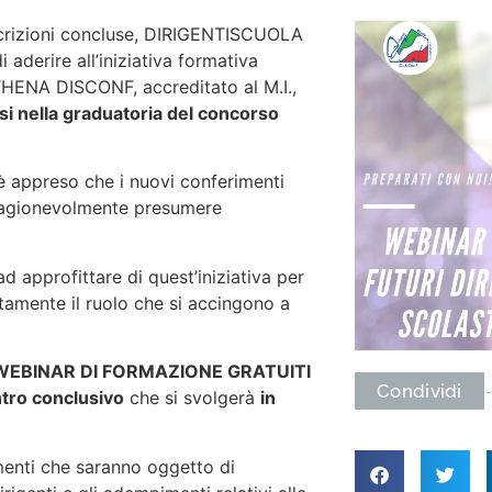
scrizioni concluse, DIRIGENTISCUOLA
i aderire all’iniziativa formativa
THENA DISCONF, accreditato al M.I.,
lusi nella graduatoria del concorso
i è appreso che i nuovi conferimenti
 ragionevolmente presumere
d approfittare di quest’iniziativa per
amente il ruolo che si accingono a
WEBINAR DI FORMAZIONE GRATUITI
Condividi
tro conclusivo
che si svolgerà
in
omenti che saranno oggetto di