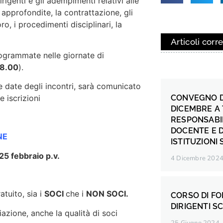
rigenti e gli adempimenti relativi alle
o approfondite, la contrattazione, gli
ro, i procedimenti disciplinari, la
Articoli corre
grammate nelle giornate di
18.00
).
e date degli incontri, sarà comunicato
e iscrizioni
CONVEGNO DI
DICEMBRE A T
RESPONSABI
DOCENTE E D
NE
ISTITUZIONI
 25 febbraio p.v.
4 Dicembre 202
atuito, sia i
SOCI
che i
NON SOCI.
CORSO DI F
DIRIGENTI S
zione, anche la qualità di soci