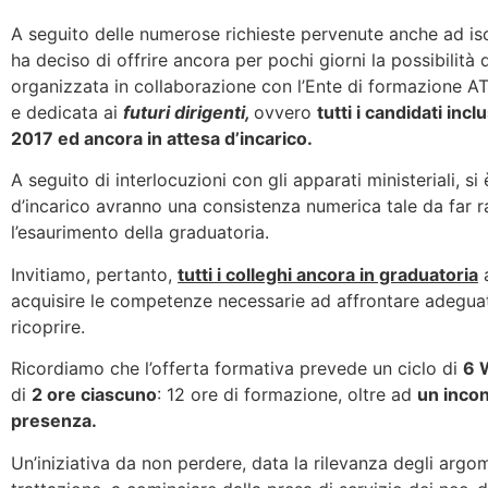
A seguito delle numerose richieste pervenute anche ad i
ha deciso di offrire ancora per pochi giorni la possibilità d
organizzata in collaborazione con l’Ente di formazione A
e dedicata ai
futuri dirigenti,
ovvero
tutti i candidati inc
2017 ed ancora in attesa d’incarico.
A seguito di interlocuzioni con gli apparati ministeriali, s
d’incarico avranno una consistenza numerica tale da far
l’esaurimento della graduatoria.
Invitiamo, pertanto,
tutti i colleghi ancora in graduatoria
a
acquisire le competenze necessarie ad affrontare adeguat
ricoprire.
Ricordiamo che l’offerta formativa prevede un ciclo di
6 
di
2 ore ciascuno
: 12 ore di formazione, oltre ad
un incon
presenza.
Un’iniziativa da non perdere, data la rilevanza degli arg