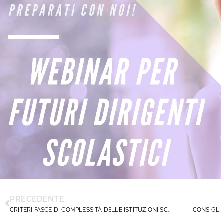
PRECEDENTE
CRITERI FASCE DI COMPLESSITÀ DELLE ISTITUZIONI SCOLASTICHE: DIRIGENTISCUOLA SOLLECITA LA RIAPERTURA DEL TAVOLO DI CONFRONTO