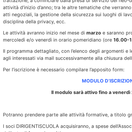
trattazione, a cominciare dalla presa di servizio dei neo-di
attività d’inizio d’anno; tra le altre tematiche che verrann
atti negoziali, la gestione della sicurezza sui luoghi di lavo
disciplina della privacy, ecc.
Le attività avranno inizio nel mese di
marzo
e saranno pro
mercoledì e/o venerdì in orario pomeridiano (ore
16.00-
Il programma dettagliato, con l’elenco degli argomenti e l
agli interessati via mail successivamente alla chiusura dell
Per l’iscrizione è necessario compilare l’apposito form:
MODULO D’ISCRIZIO
Il modulo sarà attivo fino a venerdì
Potranno prendere parte alle attività formative, a titolo gr
I soci DIRIGENTISCUOLA acquisiranno, a spese dell’Associa