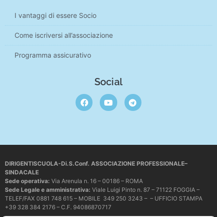
I vantaggi di essere Socio
Come iscriversi all’associazione
Programma assicurativo
Social
DIRIGENTISCUOLA-Di.S.Conf. ASSOCIAZIONE PROFESSIONALE–
SINDACALE
Sede operativa
:
Via Arenula n. 16 – 00186 – ROMA
Sede Legale e amministrativa:
Viale Luigi Pinto n. 87 – 71122 FOGGIA –
TELEF/FAX 0881 748 615 – MOBILE 349 250 3243 – – UFFICIO STAMPA
+39 328 384 2176 – C.F. 94086870717