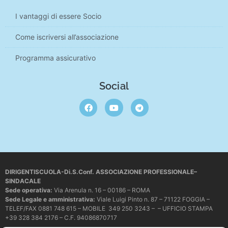
I vantaggi di essere Socio
Come iscriversi all’associazione
Programma assicurativo
Social
DIRIGENTISCUOLA-Di.S.Conf. ASSOCIAZIONE PROFESSIONALE–
SINDACALE
Sede operativa
:
Via Arenula n. 16 – 00186 – ROMA
Sede Legale e amministrativa:
Viale Luigi Pinto n. 87 – 71122 FOGGIA –
TELEF/FAX 0881 748 615 – MOBILE 349 250 3243 – – UFFICIO STAMPA
+39 328 384 2176 – C.F. 94086870717