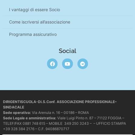
I vantaggi di essere Socio
Come iscriversi all’associazione
Programma assicurativo
Social
DIRIGENTISCUOLA-Di.S.Conf. ASSOCIAZIONE PROFESSIONALE–
SINDACALE
Sede operativa
:
Via Arenula n. 16 – 00186 – ROMA
Sede Legale e amministrativa:
Viale Luigi Pinto n. 87 – 71122 FOGGIA –
TELEF/FAX 0881 748 615 – MOBILE 349 250 3243 – – UFFICIO STAMPA
+39 328 384 2176 – C.F. 94086870717