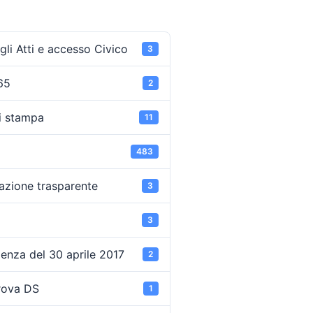
li Atti e accesso Civico
3
65
2
i stampa
11
483
azione trasparente
3
3
enza del 30 aprile 2017
2
rova DS
1