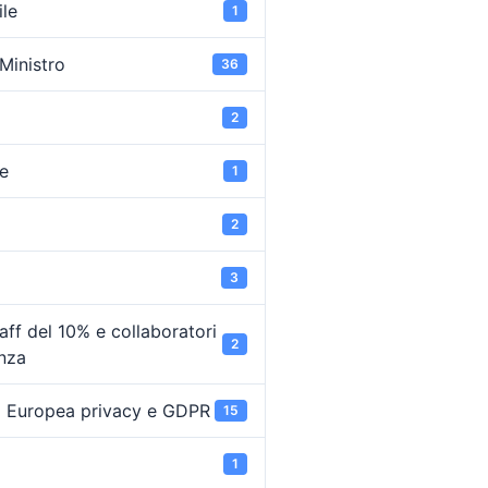
ile
1
 Ministro
36
2
e
1
2
3
ff del 10% e collaboratori
2
enza
 Europea privacy e GDPR
15
1