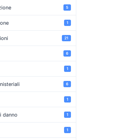
zione
5
ione
1
oni
21
6
1
isteriali
6
1
di danno
1
1