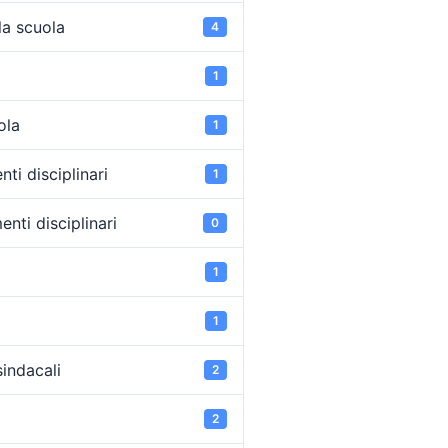
la scuola
4
1
ola
1
ti disciplinari
1
nti disciplinari
0
1
1
sindacali
2
2