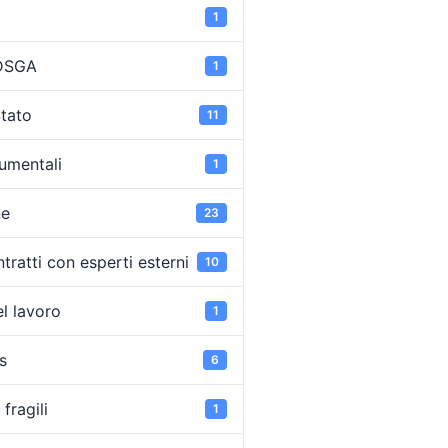
1
 DSGA
1
Stato
11
umentali
1
ne
23
tratti con esperti esterni
10
l lavoro
1
s
6
fragili
1