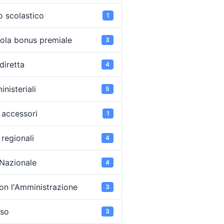
o scolastico
1
ola bonus premiale
3
diretta
4
inisteriali
5
accessori
1
regionali
4
 Nazionale
4
on l'Amministrazione
3
oso
3