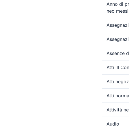
Anno di p
neo messi 
Assegnazio
Assegnazi
Assenze d
Atti III C
Atti negozi
Atti norma
Attività ne
Audio