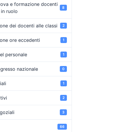
rova e formazione docenti
8
in ruolo
ne dei docenti alle classi
2
one ore eccedenti
1
el personale
1
ongresso nazionale
0
ali
1
tivi
2
goziali
3
66