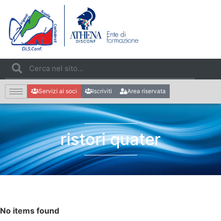
Servizi ai soci
Iscriviti
Area riservata
ristori quater
No items found