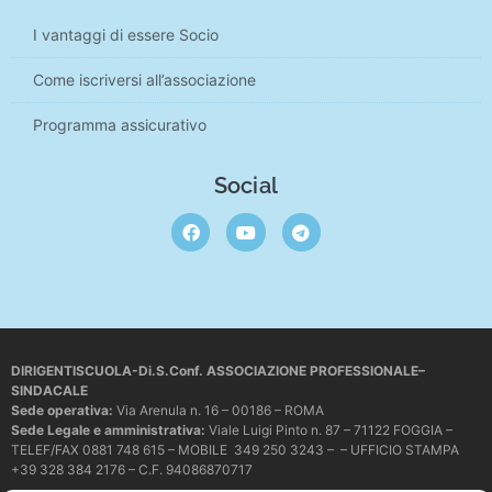
I vantaggi di essere Socio
Come iscriversi all’associazione
Programma assicurativo
Social
DIRIGENTISCUOLA-Di.S.Conf. ASSOCIAZIONE PROFESSIONALE–
SINDACALE
Sede operativa
:
Via Arenula n. 16 – 00186 – ROMA
Sede Legale e amministrativa:
Viale Luigi Pinto n. 87 – 71122 FOGGIA –
TELEF/FAX 0881 748 615 – MOBILE 349 250 3243 – – UFFICIO STAMPA
+39 328 384 2176 – C.F. 94086870717