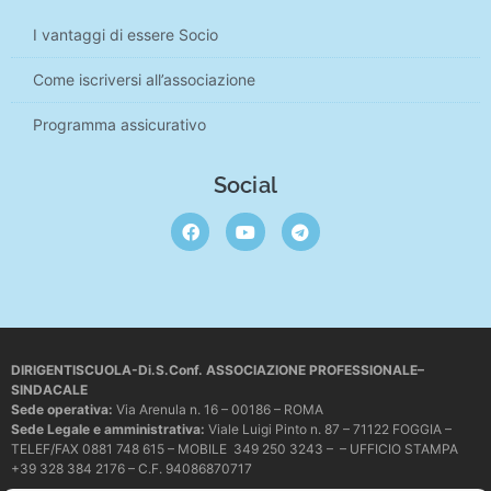
I vantaggi di essere Socio
Come iscriversi all’associazione
Programma assicurativo
Social
DIRIGENTISCUOLA-Di.S.Conf. ASSOCIAZIONE PROFESSIONALE–
SINDACALE
Sede operativa
:
Via Arenula n. 16 – 00186 – ROMA
Sede Legale e amministrativa:
Viale Luigi Pinto n. 87 – 71122 FOGGIA –
TELEF/FAX 0881 748 615 – MOBILE 349 250 3243 – – UFFICIO STAMPA
+39 328 384 2176 – C.F. 94086870717