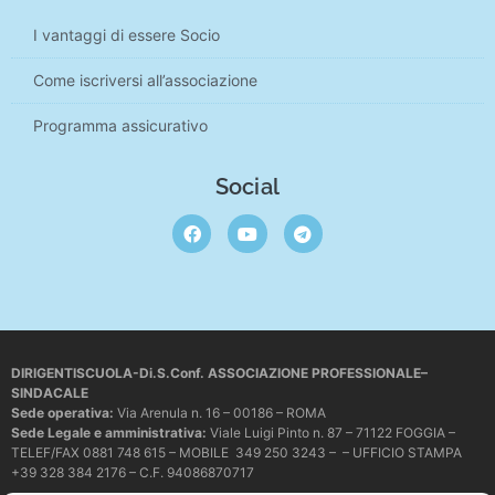
I vantaggi di essere Socio
Come iscriversi all’associazione
Programma assicurativo
Social
DIRIGENTISCUOLA-Di.S.Conf. ASSOCIAZIONE PROFESSIONALE–
SINDACALE
Sede operativa
:
Via Arenula n. 16 – 00186 – ROMA
Sede Legale e amministrativa:
Viale Luigi Pinto n. 87 – 71122 FOGGIA –
TELEF/FAX 0881 748 615 – MOBILE 349 250 3243 – – UFFICIO STAMPA
+39 328 384 2176 – C.F. 94086870717