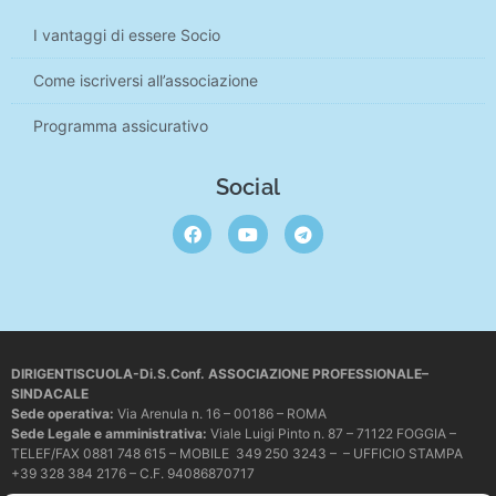
I vantaggi di essere Socio
Come iscriversi all’associazione
Programma assicurativo
Social
DIRIGENTISCUOLA-Di.S.Conf. ASSOCIAZIONE PROFESSIONALE–
SINDACALE
Sede operativa
:
Via Arenula n. 16 – 00186 – ROMA
Sede Legale e amministrativa:
Viale Luigi Pinto n. 87 – 71122 FOGGIA –
TELEF/FAX 0881 748 615 – MOBILE 349 250 3243 – – UFFICIO STAMPA
+39 328 384 2176 – C.F. 94086870717