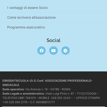
I vantaggi di essere Socio
Come iscriversi all’associazione
Programma assicurativo
Social
DIRIGENTISCUOLA-Di.S.Conf. ASSOCIAZIONE PROFESSIONALE–
SINDACALE
Sede operativa
:
Via Arenula n. 16 – 00186 – ROMA
Sede Legale e amministrativa:
Viale Luigi Pinto n. 87 – 71122 FOGGIA –
TELEF/FAX 0881 748 615 – MOBILE 349 250 3243 – – UFFICIO STAMPA
+39 328 384 2176 – C.F. 94086870717