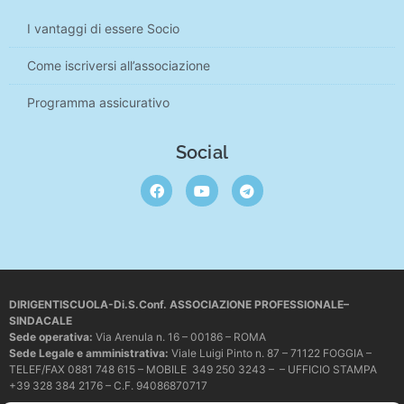
I vantaggi di essere Socio
Come iscriversi all’associazione
Programma assicurativo
Social
DIRIGENTISCUOLA-Di.S.Conf. ASSOCIAZIONE PROFESSIONALE–
SINDACALE
Sede operativa
:
Via Arenula n. 16 – 00186 – ROMA
Sede Legale e amministrativa:
Viale Luigi Pinto n. 87 – 71122 FOGGIA –
TELEF/FAX 0881 748 615 – MOBILE 349 250 3243 – – UFFICIO STAMPA
+39 328 384 2176 – C.F. 94086870717