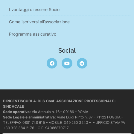
I vantaggi di essere Socio
Come iscriversi all’associazione
Programma assicurativo
Social
DIRIGENTISCUOLA-Di.S.Conf. ASSOCIAZIONE PROFESSIONALE–
SINDACALE
Sede operativa
:
Via Arenula n. 16 – 00186 – ROMA
Sede Legale e amministrativa:
Viale Luigi Pinto n. 87 – 71122 FOGGIA –
TELEF/FAX 0881 748 615 – MOBILE 349 250 3243 – – UFFICIO STAMPA
+39 328 384 2176 – C.F. 94086870717