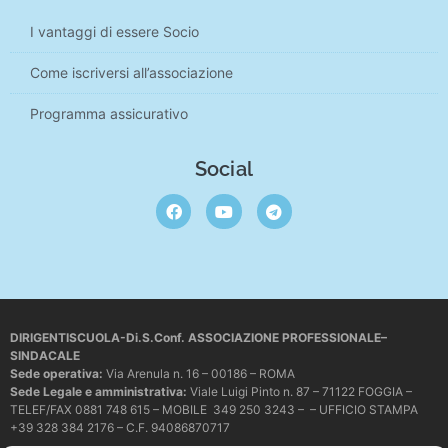
I vantaggi di essere Socio
Come iscriversi all’associazione
Programma assicurativo
Social
DIRIGENTISCUOLA-Di.S.Conf. ASSOCIAZIONE PROFESSIONALE–
SINDACALE
Sede operativa
:
Via Arenula n. 16 – 00186 – ROMA
Sede Legale e amministrativa:
Viale Luigi Pinto n. 87 – 71122 FOGGIA –
TELEF/FAX 0881 748 615 – MOBILE 349 250 3243 – – UFFICIO STAMPA
+39 328 384 2176 – C.F. 94086870717