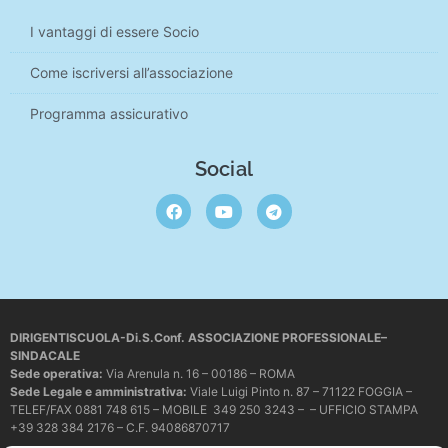
I vantaggi di essere Socio
Come iscriversi all’associazione
Programma assicurativo
Social
DIRIGENTISCUOLA-Di.S.Conf. ASSOCIAZIONE PROFESSIONALE–
SINDACALE
Sede operativa
:
Via Arenula n. 16 – 00186 – ROMA
Sede Legale e amministrativa:
Viale Luigi Pinto n. 87 – 71122 FOGGIA –
TELEF/FAX 0881 748 615 – MOBILE 349 250 3243 – – UFFICIO STAMPA
+39 328 384 2176 – C.F. 94086870717