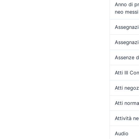
Anno di p
neo messi 
Assegnazio
Assegnazi
Assenze d
Atti III C
Atti negozi
Atti norma
Attività ne
Audio