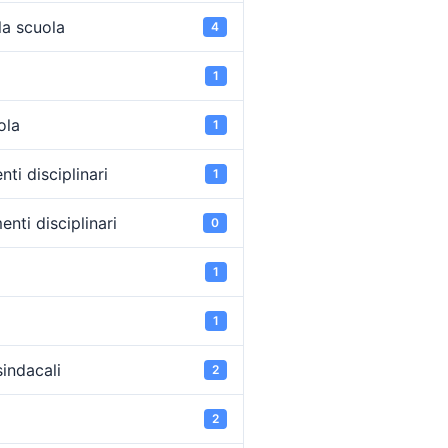
la scuola
4
1
ola
1
ti disciplinari
1
nti disciplinari
0
1
1
sindacali
2
2