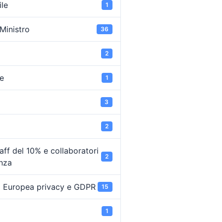
ile
1
 Ministro
36
2
e
1
3
2
ff del 10% e collaboratori
2
enza
 Europea privacy e GDPR
15
1