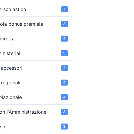
o scolastico
1
ola bonus premiale
3
diretta
4
inisteriali
5
accessori
1
regionali
4
 Nazionale
4
on l'Amministrazione
3
oso
3