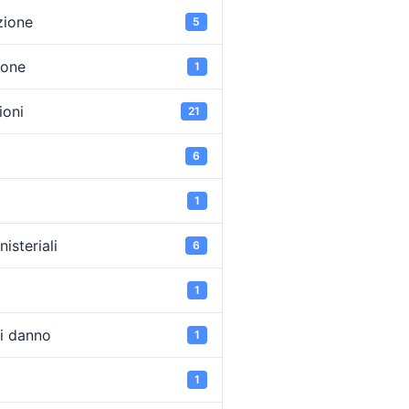
zione
5
ione
1
oni
21
6
1
isteriali
6
1
di danno
1
1