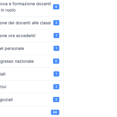
rova e formazione docenti
8
in ruolo
ne dei docenti alle classi
2
one ore eccedenti
1
el personale
1
ongresso nazionale
0
ali
1
tivi
2
goziali
3
66