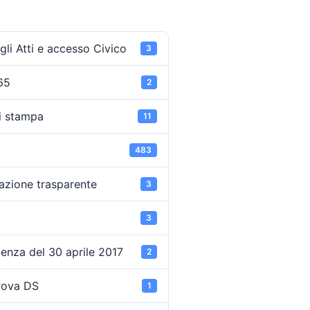
li Atti e accesso Civico
3
65
2
i stampa
11
483
azione trasparente
3
3
enza del 30 aprile 2017
2
rova DS
1