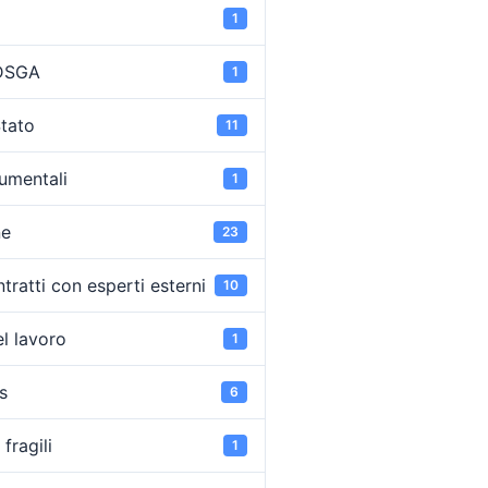
1
 DSGA
1
Stato
11
umentali
1
ne
23
tratti con esperti esterni
10
l lavoro
1
s
6
fragili
1