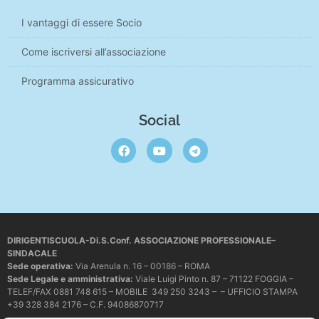
I vantaggi di essere Socio
Come iscriversi all’associazione
Programma assicurativo
Social
DIRIGENTISCUOLA-Di.S.Conf. ASSOCIAZIONE PROFESSIONALE–
SINDACALE
Sede operativa
:
Via Arenula n. 16 – 00186 – ROMA
Sede Legale e amministrativa:
Viale Luigi Pinto n. 87 – 71122 FOGGIA –
TELEF/FAX 0881 748 615 – MOBILE 349 250 3243 – – UFFICIO STAMPA
+39 328 384 2176 – C.F. 94086870717