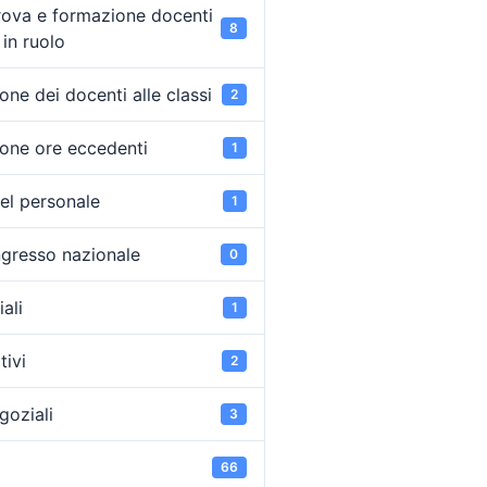
rova e formazione docenti
8
in ruolo
ne dei docenti alle classi
2
one ore eccedenti
1
el personale
1
ongresso nazionale
0
ali
1
tivi
2
goziali
3
66