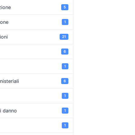
zione
5
ione
1
oni
21
6
1
isteriali
6
1
di danno
1
1