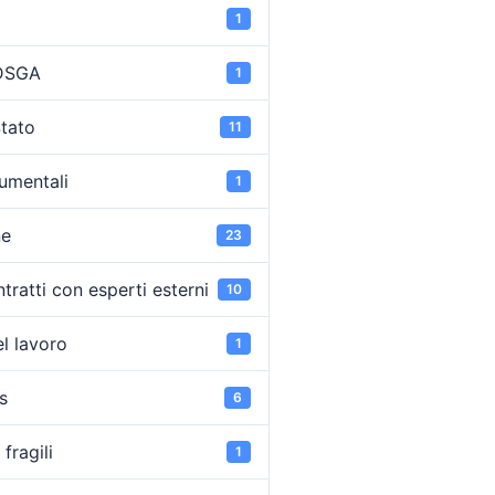
1
 DSGA
1
Stato
11
umentali
1
ne
23
tratti con esperti esterni
10
l lavoro
1
s
6
fragili
1