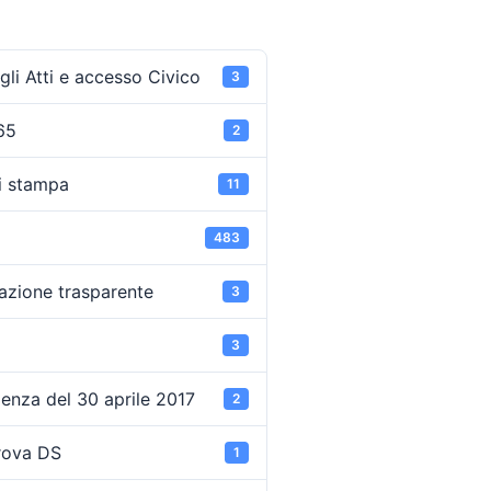
li Atti e accesso Civico
3
65
2
i stampa
11
483
azione trasparente
3
3
enza del 30 aprile 2017
2
rova DS
1