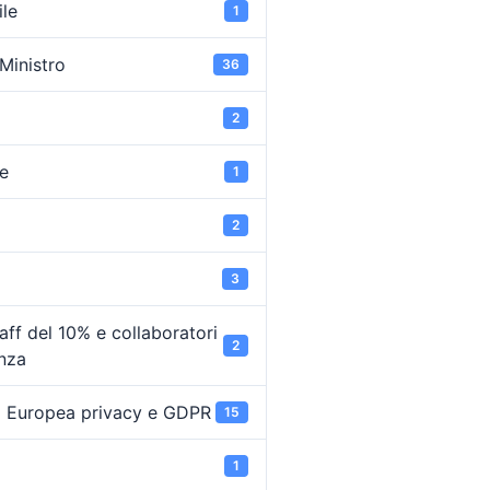
ile
1
 Ministro
36
2
e
1
2
3
ff del 10% e collaboratori
2
enza
 Europea privacy e GDPR
15
1