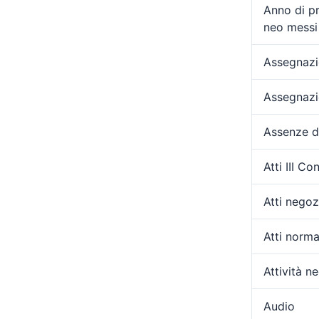
Anno di p
neo messi 
Assegnazio
Assegnazi
Assenze d
Atti III C
Atti negozi
Atti norma
Attività ne
Audio