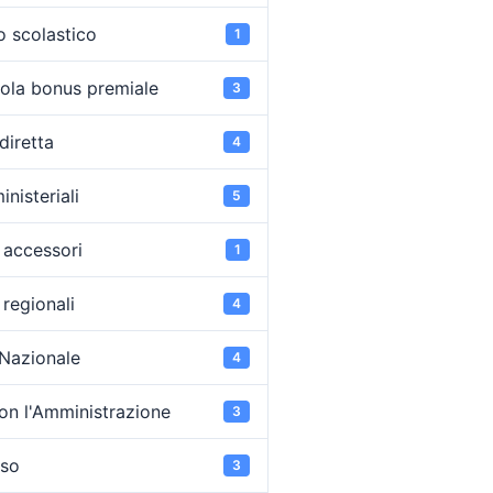
o scolastico
1
ola bonus premiale
3
diretta
4
inisteriali
5
accessori
1
regionali
4
 Nazionale
4
on l'Amministrazione
3
oso
3