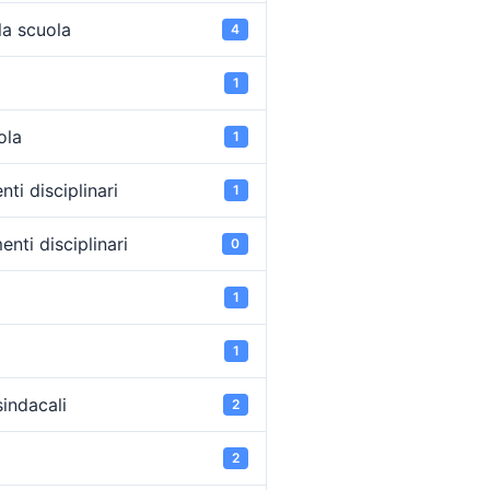
la scuola
4
1
ola
1
ti disciplinari
1
nti disciplinari
0
1
1
sindacali
2
2