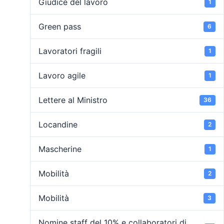
Giudice del lavoro
1
Green pass
6
Lavoratori fragili
1
Lavoro agile
1
Lettere al Ministro
36
Locandine
2
Mascherine
1
Mobilità
2
Mobilità
3
Nomine staff del 10% e collaboratori di