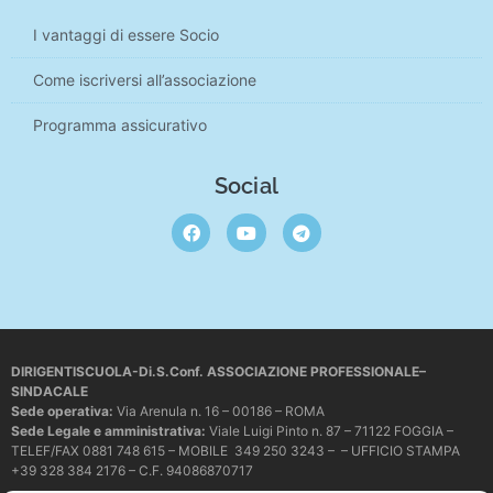
I vantaggi di essere Socio
Come iscriversi all’associazione
Programma assicurativo
Social
DIRIGENTISCUOLA-Di.S.Conf. ASSOCIAZIONE PROFESSIONALE–
SINDACALE
Sede operativa
:
Via Arenula n. 16 – 00186 – ROMA
Sede Legale e amministrativa:
Viale Luigi Pinto n. 87 – 71122 FOGGIA –
TELEF/FAX 0881 748 615 – MOBILE 349 250 3243 – – UFFICIO STAMPA
+39 328 384 2176 – C.F. 94086870717