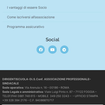
I vantaggi di essere Socio
Come iscriversi all’associazione
Programma assicurativo
Social
DIRIGENTISCUOLA-Di.S.Conf. ASSOCIAZIONE PROFESSIONALE–
SINDACALE
Sede operativa
:
Via Arenula n. 16 – 00186 – ROMA
Sede Legale e amministrativa:
Viale Luigi Pinto n. 87 – 71122 FOGGIA –
TELEF/FAX 0881 748 615 – MOBILE 349 250 3243 – – UFFICIO STAMPA
+39 328 384 2176 – C.F. 94086870717