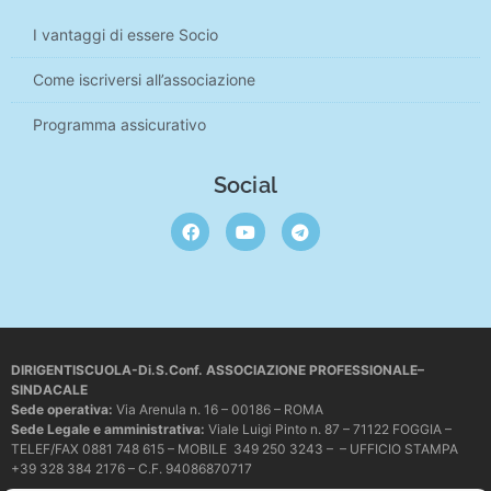
I vantaggi di essere Socio
Come iscriversi all’associazione
Programma assicurativo
Social
DIRIGENTISCUOLA-Di.S.Conf. ASSOCIAZIONE PROFESSIONALE–
SINDACALE
Sede operativa
:
Via Arenula n. 16 – 00186 – ROMA
Sede Legale e amministrativa:
Viale Luigi Pinto n. 87 – 71122 FOGGIA –
TELEF/FAX 0881 748 615 – MOBILE 349 250 3243 – – UFFICIO STAMPA
+39 328 384 2176 – C.F. 94086870717