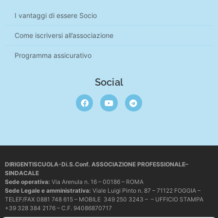
I vantaggi di essere Socio
Come iscriversi all’associazione
Programma assicurativo
Social
DIRIGENTISCUOLA-Di.S.Conf. ASSOCIAZIONE PROFESSIONALE–
SINDACALE
Sede operativa
:
Via Arenula n. 16 – 00186 – ROMA
Sede Legale e amministrativa:
Viale Luigi Pinto n. 87 – 71122 FOGGIA –
TELEF/FAX 0881 748 615 – MOBILE 349 250 3243 – – UFFICIO STAMPA
+39 328 384 2176 – C.F. 94086870717