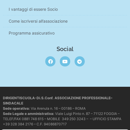
I vantaggi di essere Socio
Come iscriversi all’associazione
Programma assicurativo
Social
DIRIGENTISCUOLA-Di.S.Conf. ASSOCIAZIONE PROFESSIONALE–
SINDACALE
Sede operativa
:
Via Arenula n. 16 – 00186 – ROMA
Sede Legale e amministrativa:
Viale Luigi Pinto n. 87 – 71122 FOGGIA –
TELEF/FAX 0881 748 615 – MOBILE 349 250 3243 – – UFFICIO STAMPA
+39 328 384 2176 – C.F. 94086870717