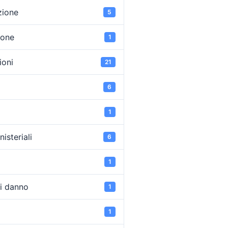
zione
5
ione
1
oni
21
6
1
isteriali
6
1
di danno
1
1