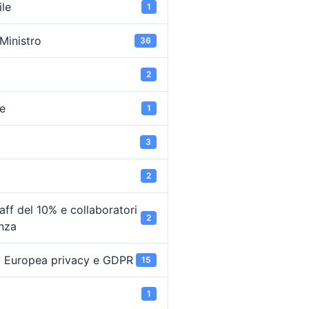
ile
1
 Ministro
36
2
e
1
3
2
ff del 10% e collaboratori
2
enza
 Europea privacy e GDPR
15
1