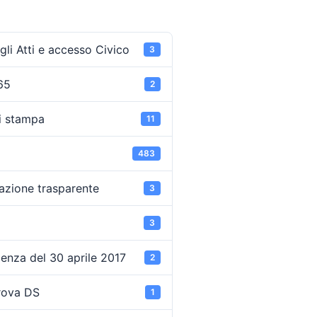
li Atti e accesso Civico
3
65
2
i stampa
11
483
azione trasparente
3
3
enza del 30 aprile 2017
2
rova DS
1