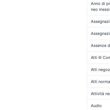
Anno di p
neo messi 
Assegnazio
Assegnazi
Assenze d
Atti III C
Atti negozi
Atti norma
Attività ne
Audio