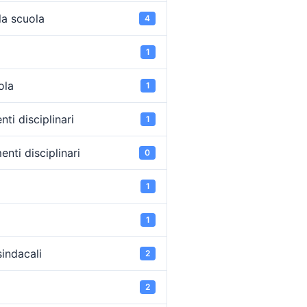
la scuola
4
1
ola
1
ti disciplinari
1
nti disciplinari
0
1
1
sindacali
2
2