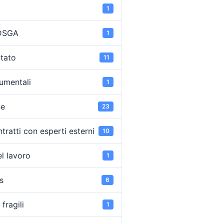
1
 DSGA
1
Stato
11
umentali
1
ne
23
tratti con esperti esterni
10
l lavoro
1
s
6
fragili
1