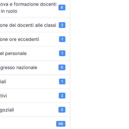
rova e formazione docenti
8
in ruolo
ne dei docenti alle classi
2
one ore eccedenti
1
el personale
1
ongresso nazionale
0
ali
1
tivi
2
goziali
3
66