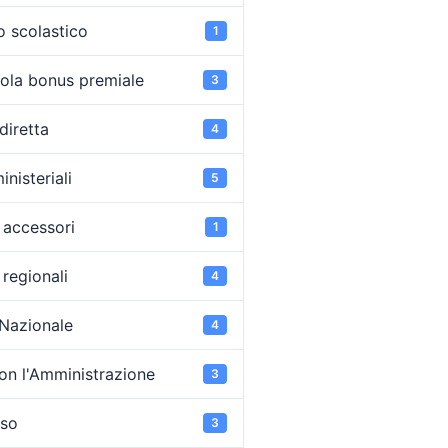
o scolastico
1
ola bonus premiale
3
diretta
4
inisteriali
5
accessori
1
regionali
4
 Nazionale
4
on l'Amministrazione
3
oso
3