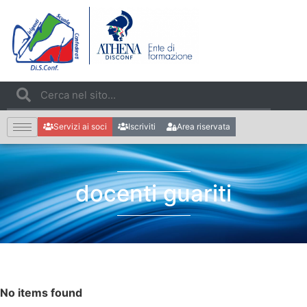
Servizi ai soci
Iscriviti
Area riservata
docenti guariti
No items found