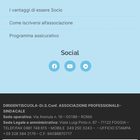
I vantaggi di essere Socio
Come iscriversi all’associazione
Programma assicurativo
Social
DIRIGENTISCUOLA-Di.S.Conf. ASSOCIAZIONE PROFESSIONALE–
SINDACALE
Sede operativa
:
Via Arenula n. 16 – 00186 – ROMA
Sede Legale e amministrativa:
Viale Luigi Pinto n. 87 – 71122 FOGGIA –
TELEF/FAX 0881 748 615 – MOBILE 349 250 3243 – – UFFICIO STAMPA
+39 328 384 2176 – C.F. 94086870717