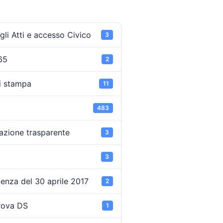
li Atti e accesso Civico
3
65
2
i stampa
11
483
azione trasparente
3
3
enza del 30 aprile 2017
2
rova DS
1