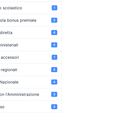
o scolastico
1
ola bonus premiale
3
diretta
4
inisteriali
5
accessori
1
regionali
4
 Nazionale
4
on l'Amministrazione
3
oso
3