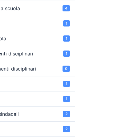
la scuola
4
1
ola
1
ti disciplinari
1
nti disciplinari
0
1
1
sindacali
2
2