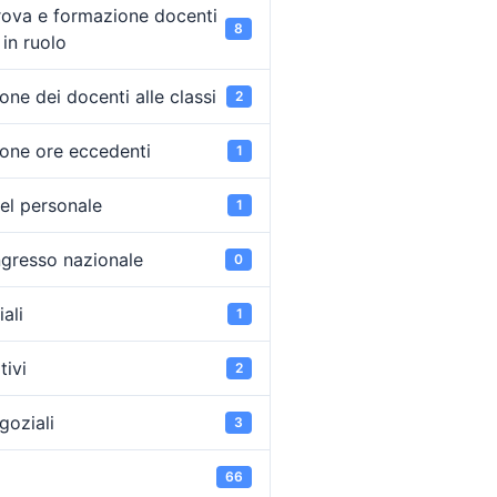
rova e formazione docenti
8
in ruolo
ne dei docenti alle classi
2
one ore eccedenti
1
el personale
1
ongresso nazionale
0
ali
1
tivi
2
goziali
3
66