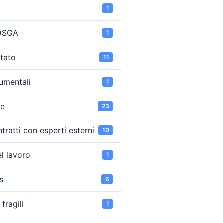
1
 DSGA
1
Stato
11
umentali
1
ne
23
tratti con esperti esterni
10
l lavoro
1
s
6
fragili
1