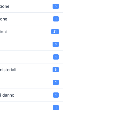
zione
5
ione
1
oni
21
6
1
isteriali
6
1
di danno
1
1