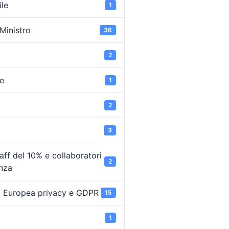
ile
1
 Ministro
36
2
e
1
2
3
ff del 10% e collaboratori
2
enza
 Europea privacy e GDPR
15
1