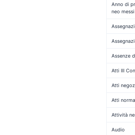
Anno di p
neo messi 
Assegnazio
Assegnazi
Assenze d
Atti III C
Atti negozi
Atti norma
Attività ne
Audio