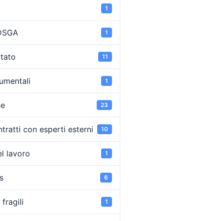
1
 DSGA
1
Stato
11
umentali
1
ne
23
tratti con esperti esterni
10
l lavoro
1
s
6
fragili
1