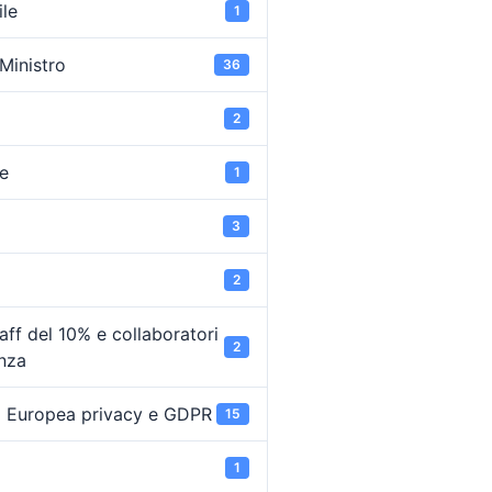
ile
1
 Ministro
36
2
e
1
3
2
ff del 10% e collaboratori
2
enza
 Europea privacy e GDPR
15
1