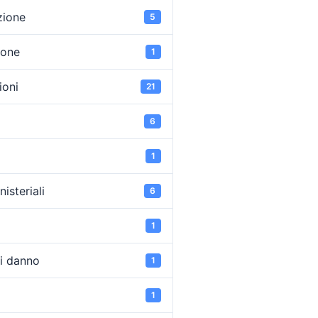
zione
5
ione
1
oni
21
6
1
isteriali
6
1
di danno
1
1