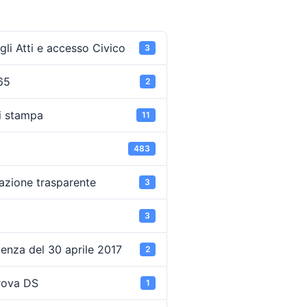
li Atti e accesso Civico
3
65
2
i stampa
11
483
azione trasparente
3
3
enza del 30 aprile 2017
2
rova DS
1