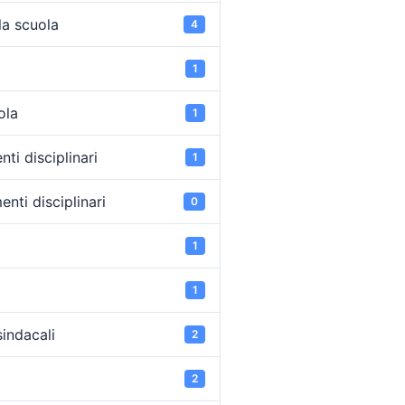
la scuola
4
1
ola
1
ti disciplinari
1
nti disciplinari
0
1
1
sindacali
2
2