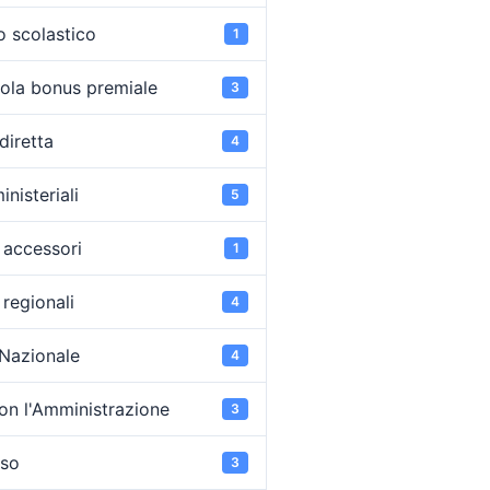
o scolastico
1
ola bonus premiale
3
diretta
4
inisteriali
5
accessori
1
regionali
4
 Nazionale
4
on l'Amministrazione
3
oso
3