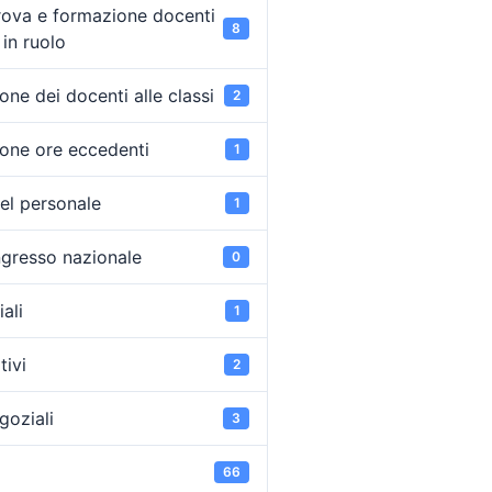
rova e formazione docenti
8
in ruolo
ne dei docenti alle classi
2
one ore eccedenti
1
el personale
1
ongresso nazionale
0
ali
1
tivi
2
goziali
3
66