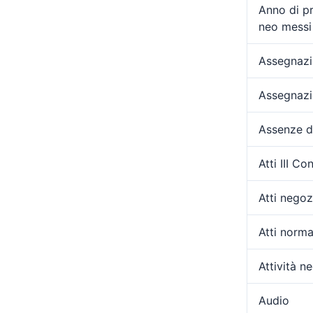
Anno di p
neo messi 
Assegnazio
Assegnazi
Assenze d
Atti III C
Atti negozi
Atti norma
Attività ne
Audio