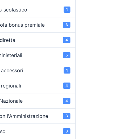
o scolastico
1
ola bonus premiale
3
diretta
4
inisteriali
5
accessori
1
regionali
4
 Nazionale
4
on l'Amministrazione
3
oso
3