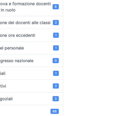
rova e formazione docenti
8
in ruolo
ne dei docenti alle classi
2
one ore eccedenti
1
el personale
1
ongresso nazionale
0
ali
1
tivi
2
goziali
3
66