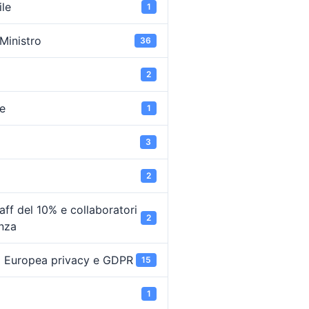
ile
1
 Ministro
36
2
e
1
3
2
ff del 10% e collaboratori
2
enza
 Europea privacy e GDPR
15
1