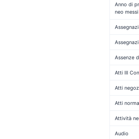
Anno di p
neo messi 
Assegnazio
Assegnazi
Assenze d
Atti III C
Atti negozi
Atti norma
Attività ne
Audio