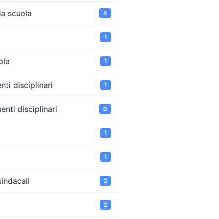
la scuola
4
1
ola
1
ti disciplinari
1
nti disciplinari
0
1
1
sindacali
2
2