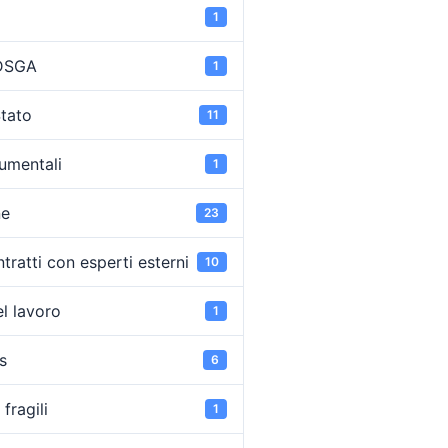
1
 DSGA
1
Stato
11
umentali
1
ne
23
tratti con esperti esterni
10
l lavoro
1
s
6
fragili
1