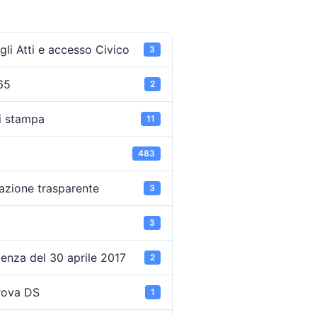
li Atti e accesso Civico
3
65
2
i stampa
11
483
azione trasparente
3
3
enza del 30 aprile 2017
2
rova DS
1