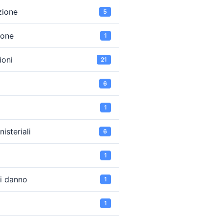
zione
5
ione
1
oni
21
6
1
isteriali
6
1
di danno
1
1